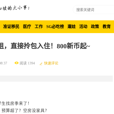
准证移民
医疗
工作
SG必吃榜
遛娃
活动
政策
教育
，直接拎包入住！800新币起~
8:37
阅读 1394
快速评论
学生找房季来了！
？预算超了？空房没家具？