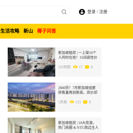
登录
/
注册
生活攻略
新山
椰子问答
1
新加坡租房 | 一上架10个
人同时在抢！31间高性价
比大房，S$1000起，手慢
无！
2小时前
17
0
2
2660宗！7月新加坡组屋
转售量再创新高，房价却
在跌？
1天前
123
0
3
新加坡租房 | 10大房源，
热门商圈 & NTU周边主人
房限时招租！