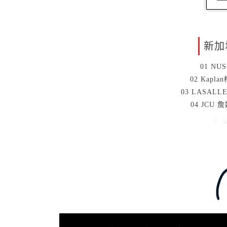
新加
01 N
02 Kap
03 LASA
04 JC