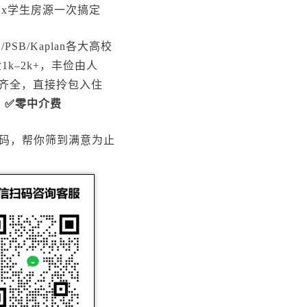
x学生房源一次搞定
/PSB/Kaplan各大高校
1k–2k+，丰俭由人
齐全，直接拎包入住
✅零中介费
码，帮你筛到满意为止