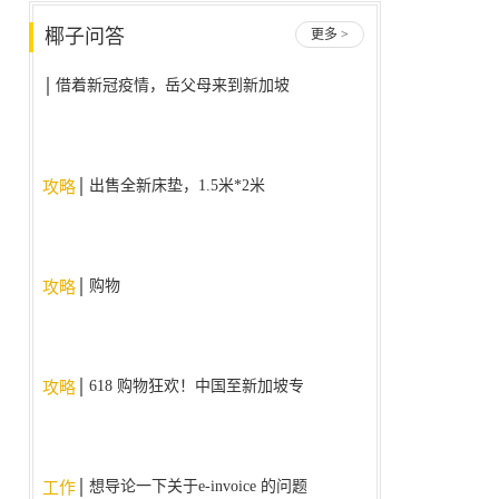
椰子问答
更多 >
借着新冠疫情，岳父母来到新加坡
后不回国了，我该怎么办？
出售全新床垫，1.5米*2米
攻略
购物
攻略
618 购物狂欢！中国至新加坡专
攻略
线，降价大促销！！！
想导论一下关于e-invoice 的问题
工作