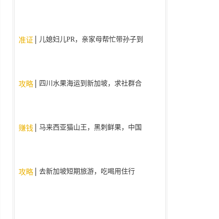
儿媳妇儿PR，亲家母帮忙带孙子到
准证
9周岁了，现在为什么不给亲家母
批签证了？。
四川水果海运到新加坡，求社群合
攻略
作
马来西亚猫山王，黑刺鲜果，中国
赚钱
国内现货现发
去新加坡短期旅游，吃喝用住行
攻略
（人民币支付宝/微信）使用什么
app