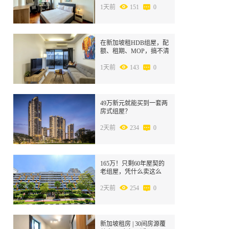
1天前
151
0
4
在新加坡租HDB组屋，配
额、租期、MOP，搞不清
别急着签合同！
1天前
143
0
5
49万新元就能买到一套两
房式组屋？
2天前
234
0
6
165万！只剩60年屋契的
老组屋，凭什么卖这么
贵？
2天前
254
0
7
新加坡租房 | 30间房源覆