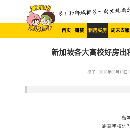
首页
赚钱
租房买房
周末去哪
新加坡各大高校好房出租
椰子 · 2026年06月10日 0
留
距离学校远