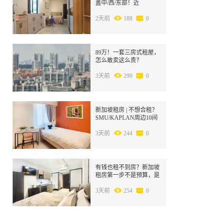
盖中/西/东部！近
SMU/Kaplan/NUS，拎包
入住！
2天前
188
0
8
89万！一套三房式租屋，
怎么敢卖这么贵？
3天前
299
0
9
新加坡租房 | 不想合租？
SMU/KAPLAN周边10间
Studio，S$1700到S$2800
丰俭由人！
3天前
244
0
10
有钱也租不到房？新加坡
租房第一步不是预算，是
身份！
3天前
254
0