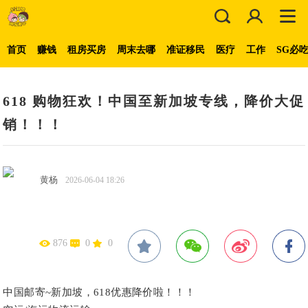
首页
赚钱
租房买房
周末去哪
准证移民
医疗
工作
SG必
618 购物狂欢！中国至新加坡专线，降价大促
销！！！
黄杨
2026-06-04 18:26
876
0
0
中国邮寄~新加坡，618优惠降价啦！！！