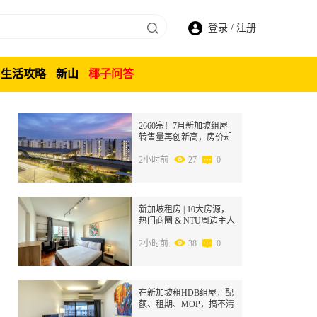
登录
/
注册
生活攻略
新山
椰子问答
1
2660宗！7月新加坡组屋
转售量再创新高，房价却
在跌？
2小时前
27
0
2
新加坡租房 | 10大房源，
热门商圈 & NTU周边主人
房限时招租！
2小时前
38
0
3
在新加坡租HDB组屋，配
额、租期、MOP，搞不清
别急着签合同！