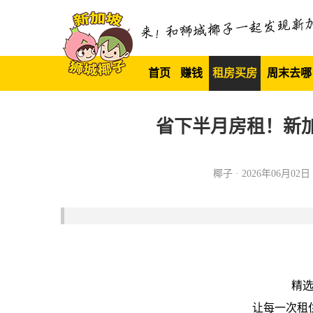
首页
赚钱
租房买房
周末去哪
省下半月房租！新
椰子 · 2026年06月02日 0
精
让每一次租