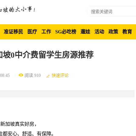
准证移民
医疗
工作
SG必吃榜
遛娃
活动
政策
教育
加坡0中介费留学生房源推荐
8:45
阅读 910
快速评论
选新加坡真实好房，
住都安心、舒适、有保障。