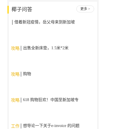
椰子问答
更多 >
借着新冠疫情，岳父母来到新加坡
后不回国了，我该怎么办？
出售全新床垫，1.5米*2米
攻略
购物
攻略
618 购物狂欢！中国至新加坡专
攻略
线，降价大促销！！！
想导论一下关于e-invoice 的问题
工作