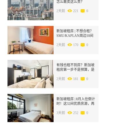
怎么敢卖这么贵？
2天前
221
0
8
新加坡租房 | 不想合租？
SMU/KAPLAN周边10间
Studio，S$1700到S$2800
丰俭由人！
2天前
170
0
9
有钱也租不到房？新加坡
租房第一步不是预算，是
身份！
2天前
181
0
10
新加坡租房 | 8月入住倒计
时！这32间优质房源，再
不下手就被抢完了
3天前
252
0