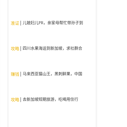
儿媳妇儿PR，亲家母帮忙带孙子到
准证
9周岁了，现在为什么不给亲家母
批签证了？。
四川水果海运到新加坡，求社群合
攻略
作
马来西亚猫山王，黑刺鲜果，中国
赚钱
国内现货现发
去新加坡短期旅游，吃喝用住行
攻略
（人民币支付宝/微信）使用什么
app