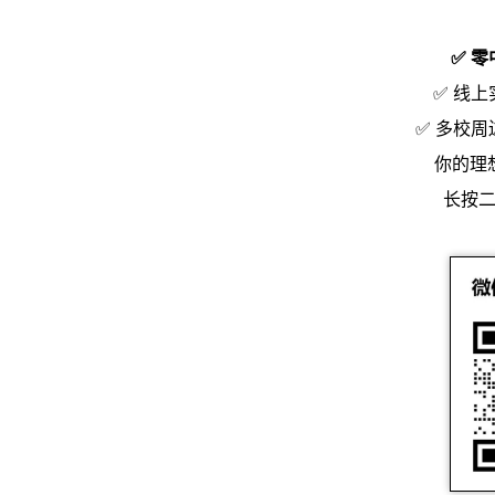
✅ 
✅ 线
✅ 多校
你的理
长按