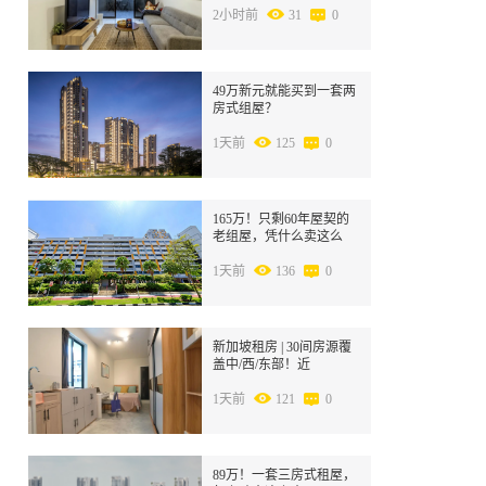
2小时前
31
0
4
49万新元就能买到一套两
房式组屋？
1天前
125
0
5
165万！只剩60年屋契的
老组屋，凭什么卖这么
贵？
1天前
136
0
6
新加坡租房 | 30间房源覆
盖中/西/东部！近
SMU/Kaplan/NUS，拎包
入住！
1天前
121
0
7
89万！一套三房式租屋，