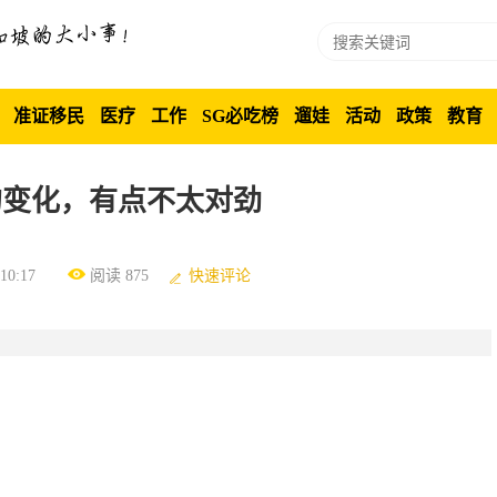
准证移民
医疗
工作
SG必吃榜
遛娃
活动
政策
教育
的变化，有点不太对劲
0:17
阅读 875
快速评论