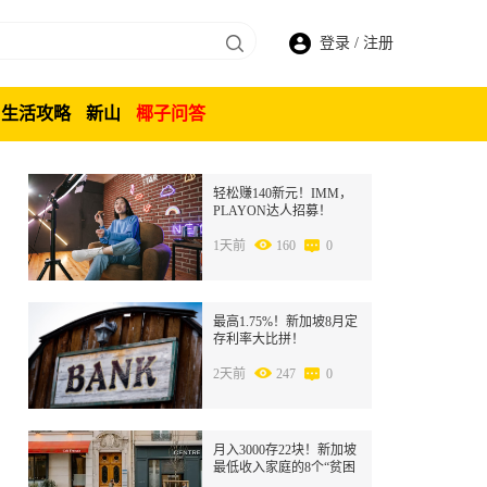
登录
/
注册
生活攻略
新山
椰子问答
1
轻松赚140新元！IMM，
PLAYON达人招募！
1天前
160
0
2
最高1.75%！新加坡8月定
存利率大比拼！
2天前
247
0
3
月入3000存22块！新加坡
最低收入家庭的8个“贫困
溢价”陷阱