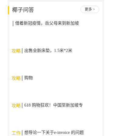
椰子问答
更多 >
借着新冠疫情，岳父母来到新加坡
后不回国了，我该怎么办？
出售全新床垫，1.5米*2米
攻略
购物
攻略
618 购物狂欢！中国至新加坡专
攻略
线，降价大促销！！！
想导论一下关于e-invoice 的问题
工作