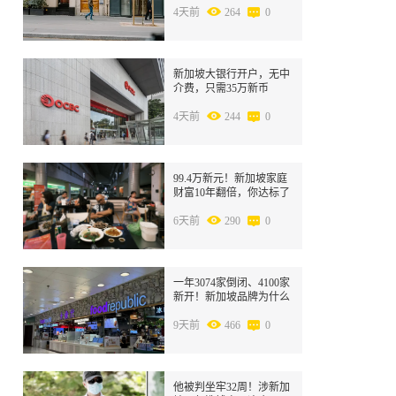
4天前
264
0
4
新加坡大银行开户，无中
介费，只需35万新币
4天前
244
0
5
99.4万新元！新加坡家庭
财富10年翻倍，你达标了
吗？
6天前
290
0
6
一年3074家倒闭、4100家
新开！新加坡品牌为什么
在中国卷不动了
9天前
466
0
7
他被判坐牢32周！涉新加