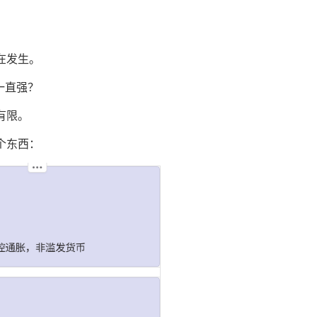
在发生。
一直强？
有限。
个东西：