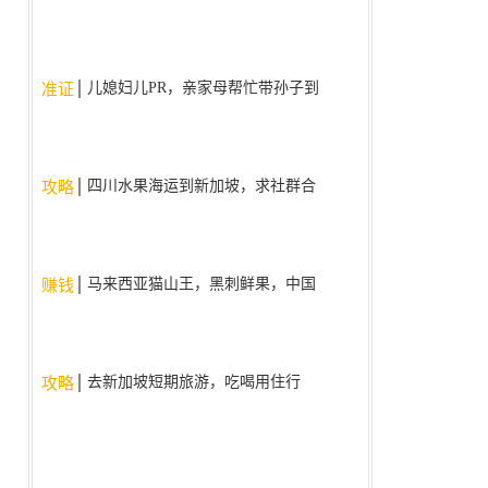
儿媳妇儿PR，亲家母帮忙带孙子到
准证
9周岁了，现在为什么不给亲家母
批签证了？。
四川水果海运到新加坡，求社群合
攻略
作
马来西亚猫山王，黑刺鲜果，中国
赚钱
国内现货现发
去新加坡短期旅游，吃喝用住行
攻略
（人民币支付宝/微信）使用什么
app