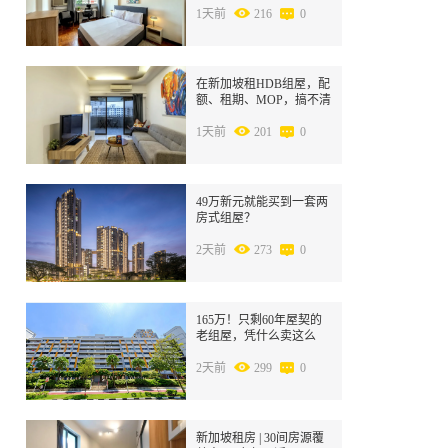
1天前
216
0
4
在新加坡租HDB组屋，配
额、租期、MOP，搞不清
别急着签合同！
1天前
201
0
5
49万新元就能买到一套两
房式组屋？
2天前
273
0
6
165万！只剩60年屋契的
老组屋，凭什么卖这么
贵？
2天前
299
0
7
新加坡租房 | 30间房源覆