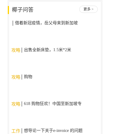
椰子问答
更多 >
借着新冠疫情，岳父母来到新加坡
后不回国了，我该怎么办？
出售全新床垫，1.5米*2米
攻略
购物
攻略
618 购物狂欢！中国至新加坡专
攻略
线，降价大促销！！！
想导论一下关于e-invoice 的问题
工作