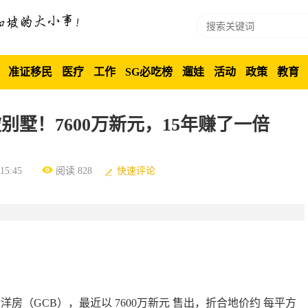
准证移民
医疗
工作
SG必吃榜
遛娃
活动
政策
教育
墅！7600万新元，15年赚了一倍
5:45
阅读 828
快速评论
契优质洋房（GCB），最近以
7600万新元
售出，折合地价约
每平方