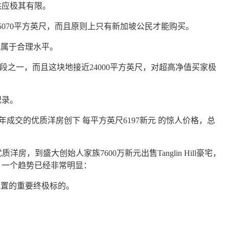
供应极其有限。
5070平方英尺，而且原则上只有新加坡公民才能购买。
元属于合理水平。
GCB地段之一，而且这块地接近24000平方英尺，对超高净值买家极
纪录。
024年成交的优质洋房创下
每平方英尺6197新元
的惊人价格，总
优质洋房，到盛大创始人家族7600万新元出售Tanglin Hill豪宅，
，一个趋势已经非常明显：
配置的重要终极标的。