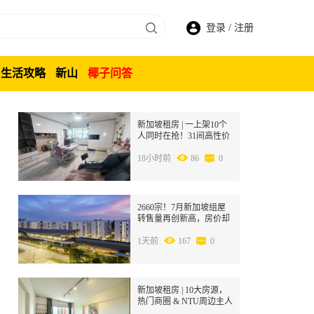
登录
/
注册
生活攻略
新山
椰子问答
1
新加坡租房 | 一上架10个
人同时在抢！31间高性价
比大房，S$1000起，手慢
无！
18小时前
86
0
2
2660宗！7月新加坡组屋
转售量再创新高，房价却
在跌？
1天前
167
0
3
新加坡租房 | 10大房源，
热门商圈 & NTU周边主人
房限时招租！