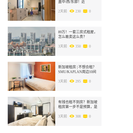
盖中/西/东部！近
SMU/Kaplan/NUS，拎包
入住！
2天前
230
0
8
89万！一套三房式租屋，
怎么敢卖这么贵？
3天前
350
0
9
新加坡租房 | 不想合租？
SMU/KAPLAN周边10间
Studio，S$1700到S$2800
丰俭由人！
3天前
295
0
10
有钱也租不到房？新加坡
租房第一步不是预算，是
身份！
3天前
308
0