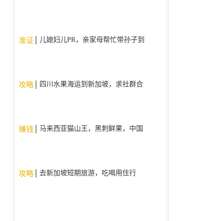
儿媳妇儿PR，亲家母帮忙带孙子到
准证
9周岁了，现在为什么不给亲家母
批签证了？。
四川水果海运到新加坡，求社群合
攻略
作
马来西亚猫山王，黑刺鲜果，中国
赚钱
国内现货现发
去新加坡短期旅游，吃喝用住行
攻略
（人民币支付宝/微信）使用什么
app