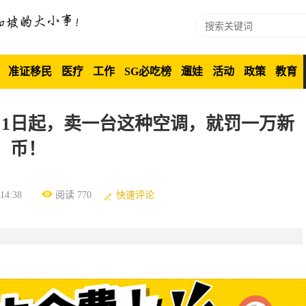
准证移民
医疗
工作
SG必吃榜
遛娃
活动
政策
教育
月1日起，卖一台这种空调，就罚一万新
币！
4:38
阅读 770
快速评论