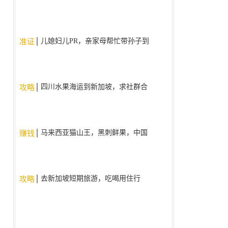
儿媳妇儿PR，亲家母帮忙带孙子到
准证
9周岁了，现在为什么不给亲家母
批签证了？。
四川水果海运到新加坡，求社群合
攻略
作
马来西亚猫山王，黑刺鲜果，中国
赚钱
国内现货现发
去新加坡短期旅游，吃喝用住行
攻略
（人民币支付宝/微信）使用什么
app