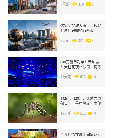
7天前
319
0
4
这家新加坡大银行可远程
开户！只需35万新币
8天前
327
0
5
680万新币罚单！新加坡
八大挂花夜店被罚，税务
局出手了~
13天前
628
0
6
182起、120起，连续六周
破百——骨痛热症，离你
还有多远？
16天前
522
0
7
连茨厂街在哪个国家都没