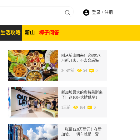
登录
/
注册
生活攻略
新山
椰子问答
1
刚从新山回来！这6家八
月新开店，不去会后悔
3小时前
54
0
2
新加坡最大的奥特莱斯来
了！这100+大牌低至1
折！
1天前
164
0
3
一张证12.9万新元！在新
加坡，一辆车就是一套
房！