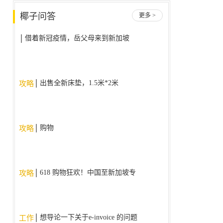
椰子问答
更多 >
借着新冠疫情，岳父母来到新加坡
后不回国了，我该怎么办？
出售全新床垫，1.5米*2米
攻略
购物
攻略
618 购物狂欢！中国至新加坡专
攻略
线，降价大促销！！！
想导论一下关于e-invoice 的问题
工作