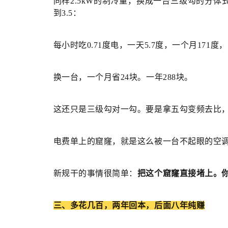
同样2.5kW的制冷量，换成一台三级勾的分
到3.5：
每小时吃0.71度电，一天5.7度，一个月171度，电费：
换一台，一个月省24块。一年288块。
这还只是三级勾对一勾。要是拿五勾变频去比
电费单上的窟窿，就是这么被一台不起眼的空
新规干的事情很简单：
把这个窟窿直接堵上。
三、
多花几百，两年回本，后面八年纯赚