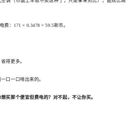
体式空调（市面上早就不卖这种了，只是拿来对比），能效比跳
171 × 0.3478 =
59.5新币。
，省得更多。
调一口一口啃出来的。
你想买那个便宜但费电的？对不起，不让你买。