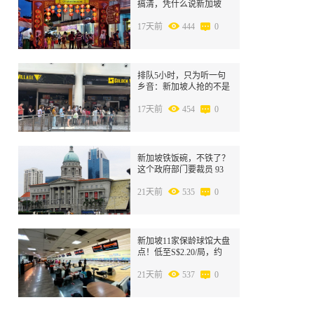
搞清，凭什么说新加坡
“又小又压抑”？
17天前
444
0
8
排队5小时，只为听一句
乡音：新加坡人抢的不是
票，是正在消失的母语
17天前
454
0
9
新加坡铁饭碗，不铁了？
这个政府部门要裁员 93
人，未来还要裁 300 人
21天前
535
0
10
新加坡11家保龄球馆大盘
点！低至S$2.20/局，约
会、遛娃、团建都能玩
21天前
537
0