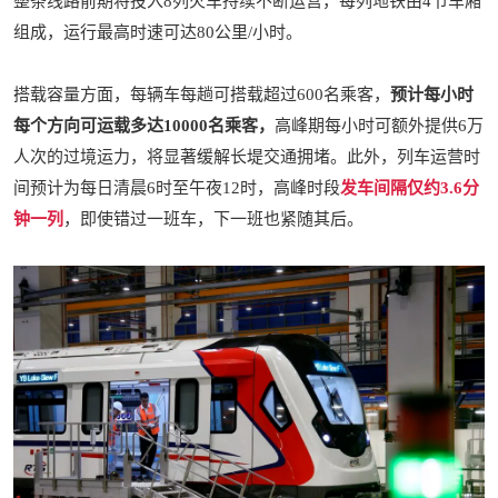
整条线路前期将投入8列火车持续不断运营，每列地铁由4节车厢
组成，
运行最高时速可达80公里/小时。
搭载容量方面，每辆车每趟可搭载超过600名乘客，
预计每小时
每个方向可运载多达10000名乘客，
高峰期每小时可额外提供6万
人次的过境运力，将显著缓解长堤交通拥堵。此外，列车运营时
间预计为每日清晨6时至午夜12时，高峰时段
发车间隔仅约3.6分
钟一列
，即使错过一班车，下一班也紧随其后。