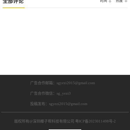
全部评论
时间
热度
广告合作邮箱：sgyezi2015@gmail.com
广告合作微信：sg_yezi3
投稿发布：sgyezi2015@gmail.com
版权所有@深圳椰子帮科技有限公司
粤ICP备2023011498号-2