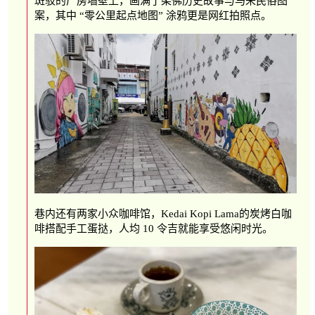
斑驳的厂房墙壁上，画满了柔佛历史故事与马来民俗图
案，其中 “零公里起点地图” 涂鸦更是网红拍照点。
巷内还有两家小众咖啡馆，Kedai Kopi Lama的炭烤白咖
啡搭配手工蛋挞，人均 10 令吉就能享受悠闲时光。