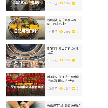
151天前
1665
0
4
新山最好吃的10家云吞
面，周末必冲！
164天前
2560
0
5
别宅了！新山游的100 种
玩法
187天前
2056
0
6
新加坡过关即达：到新山
扫年货别错过这7大市
集，春节省一半钱~
199天前
1517
0
7
新山薅羊毛！2026 免费穿