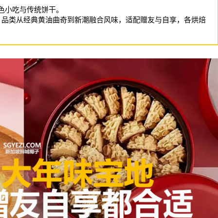
特色小吃与传统饼干。
食选购地，品类从经典黄油曲奇到新潮融合风味，适配赠友与自享，各烘焙