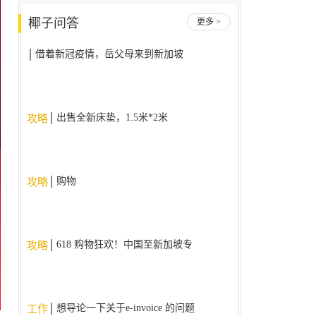
椰子问答
更多 >
借着新冠疫情，岳父母来到新加坡
后不回国了，我该怎么办？
出售全新床垫，1.5米*2米
攻略
购物
攻略
618 购物狂欢！中国至新加坡专
攻略
线，降价大促销！！！
想导论一下关于e-invoice 的问题
工作