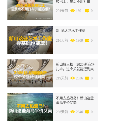
梭巴士，景点不用打车
201天前
1601
0
8
新山8大艺术工作室
216天前
1309
0
9
新山放大招！2026 新商场
扎堆，过个关就能逛到爽
219天前
2536
0
10
不用去热浪岛！新山这些
海岛平价又美
236天前
2346
0