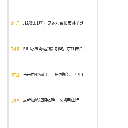
儿媳妇儿PR，亲家母帮忙带孙子到
准证
9周岁了，现在为什么不给亲家母
批签证了？。
四川水果海运到新加坡，求社群合
攻略
作
马来西亚猫山王，黑刺鲜果，中国
赚钱
国内现货现发
去新加坡短期旅游，吃喝用住行
攻略
（人民币支付宝/微信）使用什么
app