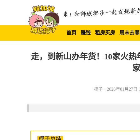
首页
赚钱
租房买房
周末去哪
走，到新山办年货！10家火
椰子 · 2026年01月27日 1
椰子总结