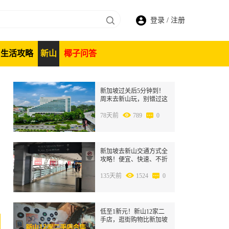
登录
/
注册
生活攻略
新山
椰子问答
1
新加坡过关后5分钟到！
周末去新山玩，别错过这
些地方~
78天前
789
0
2
新加坡去新山交通方式全
攻略！便宜、快速、不折
腾，新手也不抓瞎~
135天前
1524
0
3
低至1新元！新山12家二
手店，逛街购物比新加坡
便宜太多了！