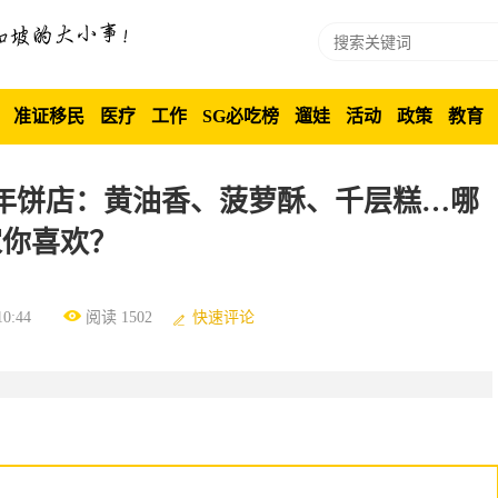
准证移民
医疗
工作
SG必吃榜
遛娃
活动
政策
教育
热年饼店：黄油香、菠萝酥、千层糕…哪
家你喜欢？
0:44
阅读 1502
快速评论