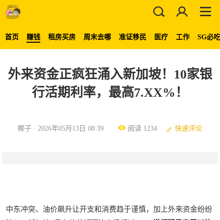
首页
赚钱
租房买房
周末去哪
准证移民
医疗
工作
SG必
外来资金正疯狂涌入新加坡！10家银
行活期利率，最高7.XX%！
椰子 · 2026年05月13日 08:39
阅读 1234
快速评论
中东冲突、油价飙升让开支和消费趋于谨慎，加上外来资金纷纷