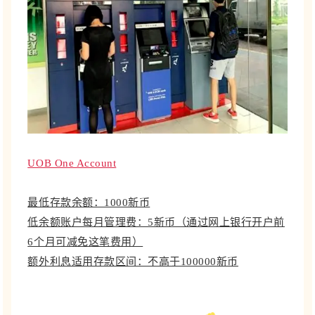
UOB One Account
最低存款余额：1000新币
低余额账户每月管理费：5新币（通过网上银行开户前
6个月可减免这笔费用）
额外利息适用存款区间：不高于100000新币