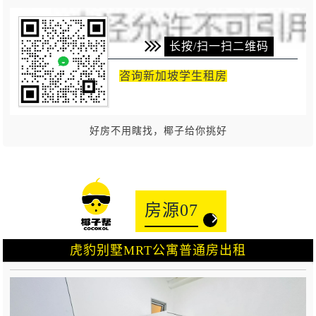
长按/扫一扫二维码
咨询新加坡学生租房
好房不用瞎找，椰子给你挑好
房源07
虎豹别墅MRT公寓普通房出租