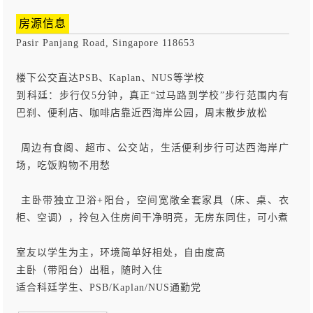
房源信息
Pasir Panjang Road, Singapore 118653
楼下公交直达PSB、Kaplan、NUS等学校
到科廷：步行仅5分钟，真正“过马路到学校”
步行范围内有
巴刹、便利店、咖啡店
靠近西海岸公园，周末散步放松
️ 周边有食阁、超市、公交站，生活便利
步行可达西海岸广
场，吃饭购物不用愁
️ 主卧带独立卫浴+阳台，空间宽敞
全套家具（床、桌、衣
柜、空调），拎包入住
房间干净明亮，无房东同住，可小煮
室友以学生为主，环境简单好相处，自由度高
主卧（带阳台）出租，随时入住
适合科廷学生、PSB/Kaplan/NUS通勤党