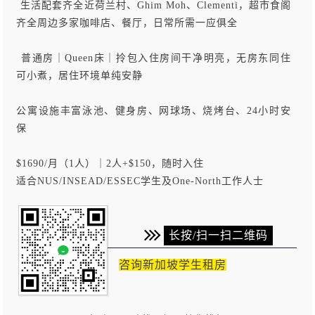
️ 生活配套齐全
近荷兰村、Ghim Moh、Clementi，超市食阁
齐全
周边多家咖啡店、餐厅，日常所需一应俱全
️ 普通房｜Queen床｜拎包入住
房间干净明亮，无房东同住
可小煮，居住环境单纯安静
公寓设施丰富
泳池、健身房、网球场、烧烤台、24小时安
保
$1690/月（1人）｜2人+$150，随时入住
适合NUS/INSEAD/ESSEC学生及One-North工作人士
长按/扫一扫二维码
咨询新加坡学生租房