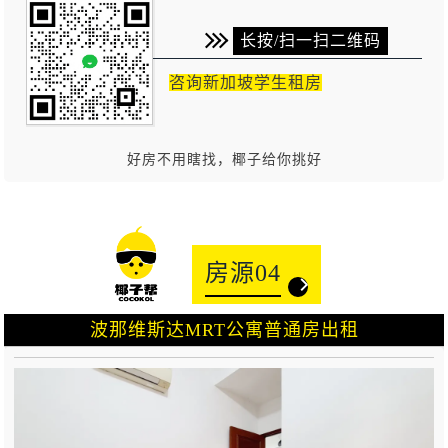
长按/扫一扫二维码
咨询新加坡学生租房
好房不用瞎找，椰子给你挑好
房源04
波那维斯达MRT公寓普通房出租