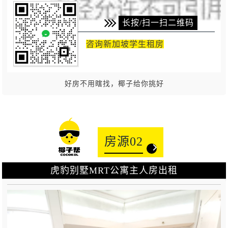
长按/扫一扫二维码
咨询新加坡学生租房
好房不用瞎找，椰子给你挑好
房源02
虎豹别墅MRT公寓主人房出租