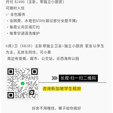
月付 $2400（主卧，带独立小厨房）
可随时入住
✅ 全包服务
・含网费，水电包$500(超过部分全屋平摊)
・每周公共区域打扫
・每季空调清洗维护
6房2卫（6B2B）主卧带独立卫浴+独立小厨房 室友以学生
为主，无房东同住，可小煮
️ 周边有食阁、超市、公交站，近西海岸公园
长按/扫一扫二维码
咨询新加坡学生租房
好房不用瞎找，椰子给你挑好