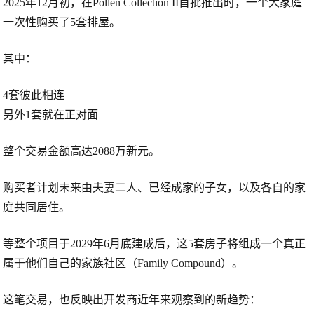
2025年12月初，在Pollen Collection II首批推出时，一个大家庭
一次性购买了
5套排屋
。
其中：
4套彼此相连
另外1套就在正对面
整个交易金额高达
2088万新元
。
购买者计划未来由夫妻二人、已经成家的子女，以及各自的家
庭共同居住。
等整个项目于
2029年6月底
建成后，这5套房子将组成一个真正
属于他们自己的
家族社区（Family Compound）
。
这笔交易，也反映出开发商近年来观察到的新趋势：