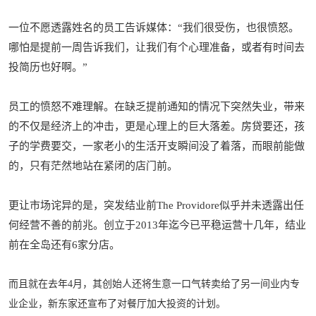
一位不愿透露姓名的员工告诉媒体：“我们很受伤，也很愤怒。
哪怕是提前一周告诉我们，让我们有个心理准备，或者有时间去
投简历也好啊。”
员工的愤怒不难理解。在缺乏提前通知的情况下突然失业，带来
的不仅是经济上的冲击，更是心理上的巨大落差。房贷要还，孩
子的学费要交，一家老小的生活开支瞬间没了着落，而眼前能做
的，只有茫然地站在紧闭的店门前。
更让市场诧异的是，突发结业前
The Providore似乎并未透露出任
何经营不善的前兆。创立于2013年迄今已平稳运营十几年，结业
前在全岛还有6家分店。
而且就在去年4月，其创始人还将生意一口气转卖给了另一间业内专
业企业，新东家还宣布了对餐厅加大投资的计划。