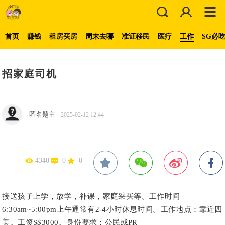
首页
赚钱
租房买房
周末去哪
准证移民
医疗
工作
SG必
招家庭司机
匿名题主
2025-02-12 12:44
4340
0
0
接送孩子上学，放学，补课，家庭采买等。工作时间
6:30am~5:00pm上午通常有2-4小时休息时间。工作地点：靠近四
美。工资S$3000。身份要求：公民或PR