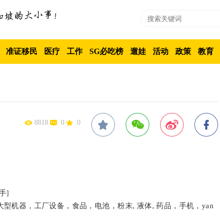
准证移民
医疗
工作
SG必吃榜
遛娃
活动
政策
教育
8818
0
0
手]
机器，工厂设备，食品，电池，粉末, 液体, 药品，手机，yan