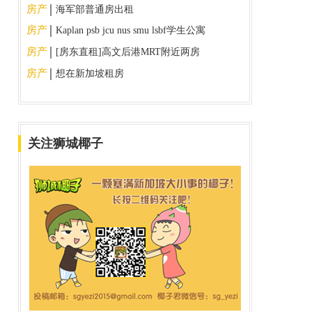
房产
海军部普通房出租
房产
Kaplan psb jcu nus smu lsbf学生公寓
直租
房产
[房东直租]高文后港MRT附近两房
两卫公寓出租，刚交房全新。
房产
想在新加坡租房
关注狮城椰子