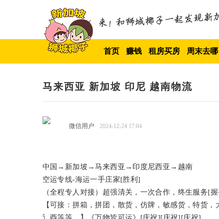
首页
赚钱
租房买房
周末去哪
马来西亚 新加坡 印尼 越南物流
微信用户
2024-12-24 17:04
中国→新加坡→马来西亚→印度尼西亚→越南
空运专线-海运一手庄家[胜利]
（全程专人对接）超强清关，一次合作，终生服务[握
【可接：拼箱，拼团，散货，仿牌，敏感货，特货，大型
氵酉等等…】《万物皆可运》[庆祝][庆祝][庆祝]