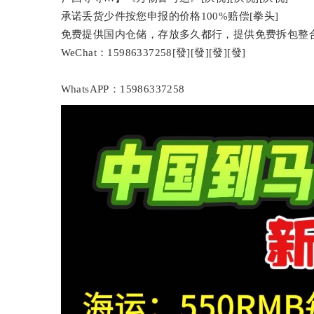
承诺丢货少件按您申报的价格100%赔偿[拳头]
免费提供国内仓储，存放多久都行，提供免费拆包整
WeChat：15986337258[發][發][發][發]
WhatsAPP：15986337258