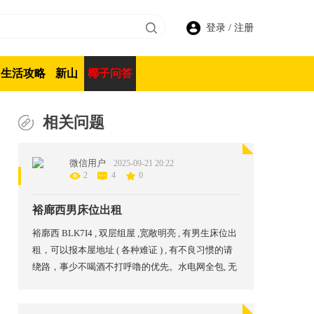
登录
/
注册
生活攻略
新山
椰子问答
相关问题
微信用户
2025-09-21 20:22
2
4
0
裕廊西男床位出租
裕廓西 BLK7I4 , 双层组屋 ,宽敞明亮 , 有男生床位出
租，可以报本屋地址 ( 各种难证 ) , 有不良习惯的请
绕路，事少不喝酒不打呼噜的优先。水电网全包, 无
房东可以煮饭。楼下有巴士站 , 麦当劳 ,口福食阁和
超市。步行先驱地铁站10分钟。 孙先生：91167810