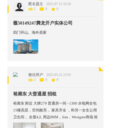
匿名题主
2025-07-15 19:20
1
0
0
薇50149247腾龙开户实体公司
四门环山。海外居家
微信用户
2025-05-31 23:05
2
0
0
裕廊东 大普通屋 招租
裕廊东 附近 大牌279 普通房一间 - 1300 水电网全包
15楼高层，空间敞亮， 家具齐全 ，和另一女生公用
卫生间， 全屋4人 周边IMM，Jem，Westgate商场 裕
廊东Jurong East 地铁站，步行10分钟到达 国大NUS/