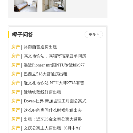
科廷 Curtin - 188直达 南大 NTU - 5站地铁 SIM - 52
直达 可小煮，家电都可用， 洗衣机空调无限制，保
持干净， 家有一猫
椰子问答
更多 >
房产
裕廊西普通房出租
房产
高文地铁站，高端寄宿家庭单间房
招租，只限女生一位
房产
靠近Pioneer mrt跟NTU附近blk977
房产
巴西立518大普通房出租
房产
近文礼地铁站.NTU大牌273A有普
通房出租，
房产
近地铁蓝线好房出租
房产
Dover/杜弗 新加坡理工对面公寓式
组屋大普通房出租
房产
这么好的房间什么时候能租出去
房产
出租：近NUS金文泰公寓大普卧
房产
文庆公寓主人房出租（6月中旬）