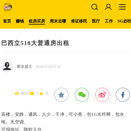
首页
赚钱
租房买房
周末去哪
准证移民
医疗
工作
SG必
巴西立518大普通房出租
匿名题主
2024-05-26 13:32
9695
1
0
高楼，安静，通风，人少，干净，可小煮，包1G光纤网，包水
电。无空调。
可报地址。随时入住。