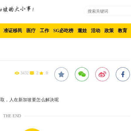
准证移民
医疗
工作
SG必吃榜
遛娃
活动
政策
教育
3432
2
0
领取，人在新加坡要怎么解决呢
THE END