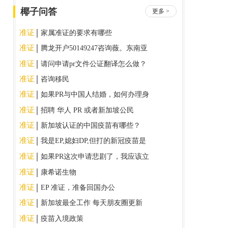
椰子问答
更多 >
准证
家属准证的要求有哪些
准证
腾龙开户50149247咨询薇。东南亚
正规实体
准证
请问申请pr文件公证翻译怎么做？
准证
咨询移民
准证
如果PR与中国人结婚，如何办理身
份
准证
招聘 华人 PR 或者新加坡公民
准证
新加坡认证的中国疫苗有哪些？
准证
我是EP,媳妇DP,但打的新冠疫苗是
深圳康泰。这种情况如何入境新加
准证
如果PR这次申请悲剧了，我应该立
坡?
即重新申请吗？
准证
康希诺生物
准证
EP 准证，准备回国办公
准证
新加坡最全工作 每天朋友圈更新
可加着备用
准证
疫苗入境政策