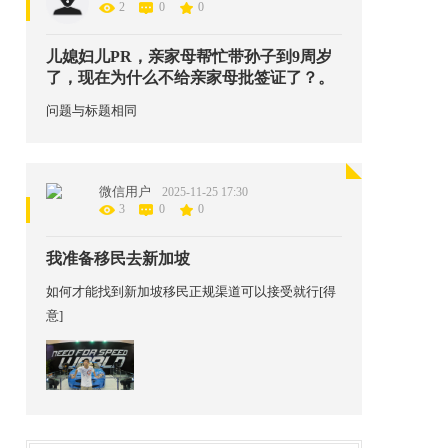
2
0
0
儿媳妇儿PR，亲家母帮忙带孙子到9周岁
了，现在为什么不给亲家母批签证了？。
问题与标题相同
微信用户
2025-11-25 17:30
3
0
0
我准备移民去新加坡
如何才能找到新加坡移民正规渠道可以接受就行[得
意]