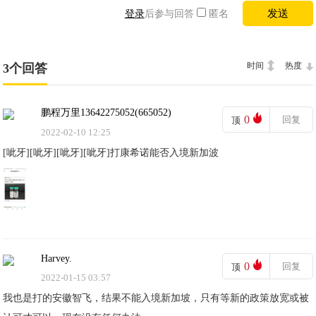
登录
后参与回答
匿名
时间
热度
3个回答
鹏程万里13642275052(665052)
0
回复
顶
2022-02-10 12:25
[呲牙][呲牙][呲牙][呲牙]打康希诺能否入境新加波
Harvey.
0
回复
顶
2022-01-15 03:57
我也是打的安徽智飞，结果不能入境新加坡，只有等新的政策放宽或被