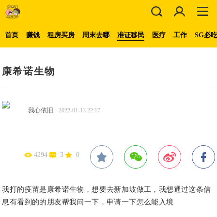
首页
赚钱
租房买房
周末去哪
准证移民
医疗
工作
SG必
康希诺生物
我心依旧
2022-01-13 22:17
4294
3
0
我打的疫苗是康希诺生物，想要去新加坡做工，我想通过这条信
息有看到的的朋友帮我问一下，申请一下怎么能入境