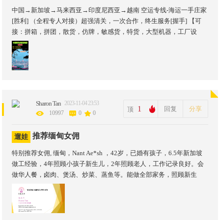
中国→新加坡→马来西亚→印度尼西亚→越南 空运专线-海运一手庄家
[胜利] （全程专人对接）超强清关，一次合作，终生服务[握手] 【可
接：拼箱，拼团，散货，仿牌，敏感货，特货，大型机器，工厂设
备，食品，电池，粉末, 液体, 药品，手机，yan氵酉等等…】《万物皆
可运》[庆祝][庆祝][庆祝] 承诺丢货少件按您申报的价格100%赔偿[拳
头] 免费提供国内仓储，存放多久都行，提供免费拆包整合 WeChat：
15986337258[發][發][發][發] WhatsAPP：15986337258
Sharon Tan
2023-11-04 23:53
1
回复
分享
顶
10997
0
0
推荐缅甸女佣
遛娃
特别推荐女佣, 缅甸，Nant Ae*sh ，42岁，已婚有孩子，6.5年新加坡
做工经验，4年照顾小孩子新生儿，2年照顾老人，工作记录良好。会
做华人餐，卤肉、煲汤、炒菜、蒸鱼等。能做全部家务，照顾新生
儿，会讲英文，底薪700，月休2天，即刻开工