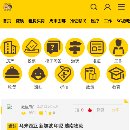
首页
赚钱
租房买房
周末去哪
准证移民
医疗
工作
SG必
房产
投票
椰子问答
游玩
准证
工作
吃货
遛娃
折扣
政策
教育
2024-12-24 17:06
微信用户
0
回复
分享
顶
9691
0
0
马来西亚 新加坡 印尼 越南物流
遛娃