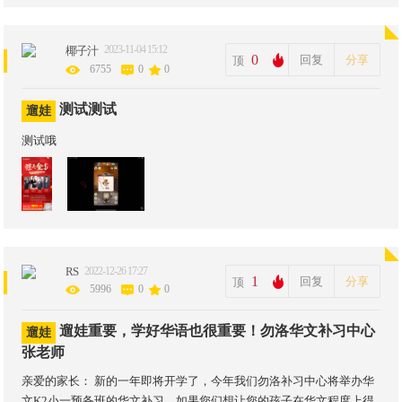
2023-11-04 15:12
椰子汁
0
回复
分享
顶
6755
0
0
测试测试
遛娃
测试哦
RS
2022-12-26 17:27
1
回复
分享
顶
5996
0
0
遛娃重要，学好华语也很重要！勿洛华文补习中心
遛娃
张老师
亲爱的家长： 新的一年即将开学了，今年我们勿洛补习中心将举办华
文K2小一预备班的华文补习。如果您们想让您的孩子在华文程度上得