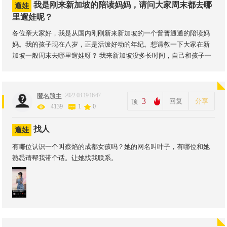
我是刚来新加坡的陪读妈妈，请问大家周末都去哪
遛娃
里遛娃呢？
各位亲大家好，我是从国内刚刚新来新加坡的一个普普通通的陪读妈
妈。我的孩子现在八岁，正是活泼好动的年纪。想请教一下大家在新
加坡一般周末去哪里遛娃呀？ 我来新加坡没多长时间，自己和孩子一
起租了一套公寓，出门进门也见不到邻居，感觉挺孤独的。我也希望
能够带孩子多出去玩，让孩子去小朋友多的地方，多认识点朋友，这
样我也能和孩子的好朋友的妈妈多走动一下，就不会觉得日子这么难
2022-03-19 16:47
匿名题主
挨了。唉，不知道这里会不会遇到同样来陪读的妈妈们，你们都是怎
3
回复
分享
顶
4139
1
0
样坚持下去的呢？
找人
遛娃
有哪位认识一个叫蔡焰的成都女孩吗？她的网名叫叶子，有哪位和她
熟悉请帮我带个话。让她找我联系。