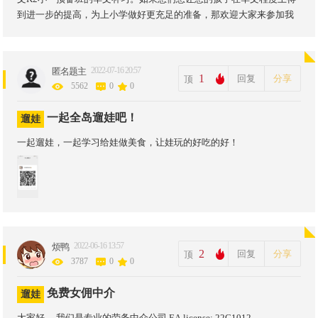
到进一步的提高，为上小学做好更充足的准备，那欢迎大家来参加我
们的华文补习课程吧！ 学习内容：K2预备班主要学习字、词、书写、
句子、拼音、口语表达等内容。我们的教学老师拥有30年的教学经
验。欢迎您们的孩子来参加我们的华文课程。 联系电话：81990983
2022-07-16 20:57
匿名题主
张老师 地址：Bedok North Eve 3
1
回复
分享
顶
5562
0
0
一起全岛遛娃吧！
遛娃
一起遛娃，一起学习给娃做美食，让娃玩的好吃的好！
2022-06-16 13:57
烦鸭
2
回复
分享
顶
3787
0
0
免费女佣中介
遛娃
大家好 ，我们是专业的劳务中介公司 EA license: 22C1012