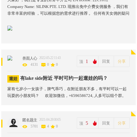
Company Name: SILINK PTE. LTD. 现推出免中介费女佣服务 ，我们有
非常丰富的经验 ，可以根据您的需求进行推荐 。 任何有关女佣的疑问
欢迎提问。 也可以加我拉你进群交流
2022-05-22 11:43
兽面人心
1
回复
分享
顶
4131
0
0
有lake side附近 平时可约一起遛娃的吗？
遛娃
家有七岁小一女孩子，脾气乖巧，在附近朋友不多，有平时可以一起
玩耍的小朋友吗？ 欢迎加微信，+6596586724, 人多可以组个群。
2021-04-28 00:05
匿名题主
5
回复
分享
顶
5701
4
0