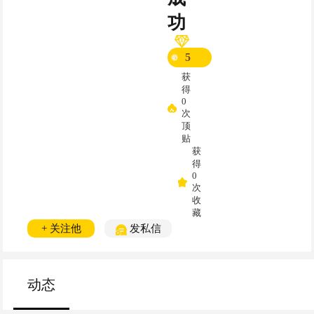
功
5
获
得
0
次
顶
贴
获
得
0
次
收
藏
+ 关注他
发私信
动态