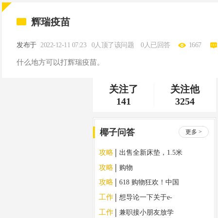
辉瑞疫苗
发布于
2022-12-11 07:23
0人顶了该问题
0人已回答
1667
什么地方可以打辉瑞疫苗。
关注了
关注他
141
3254
椰子问答
更多 >
攻略
出售全新床垫，1.5米
*2米
攻略
购物
攻略
618 购物狂欢！中国
至新加坡专线，降价
工作
想导论一下关于e-
大促销！！！
invoice 的问题
工作
兼职接小朋友放学