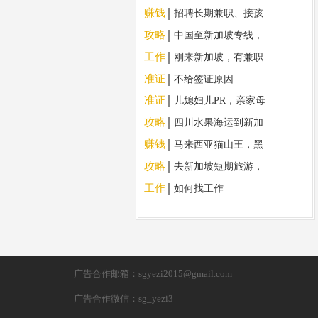
赚钱
招聘长期兼职、接孩
子放学
攻略
中国至新加坡专线，
优惠降价啦！！
工作
刚来新加坡，有兼职
工作吗
准证
不给签证原因
准证
儿媳妇儿PR，亲家母
帮忙带孙子到9周岁
攻略
四川水果海运到新加
了，现在为什么不给
坡，求社群合作
亲家母批签证了？。
赚钱
马来西亚猫山王，黑
刺鲜果，中国国内现
攻略
去新加坡短期旅游，
货现发
吃喝用住行（人民币
工作
如何找工作
支付宝/微信）使用什
么app
广告合作邮箱：sgyezi2015@gmail.com
广告合作微信：sg_yezi3