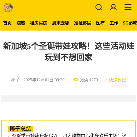
首页
赚钱
租房买房
周末去哪
准证移民
医疗
工作
SG必
新加坡5个圣诞带娃攻略！这些活动娃
玩到不想回家
椰子 · 2025年12月01日 09:20
阅读 1270
快速评论
椰子总结
- 圣诞季带娃嗨玩超尽兴！四大购物中心化身欢乐主场：迷