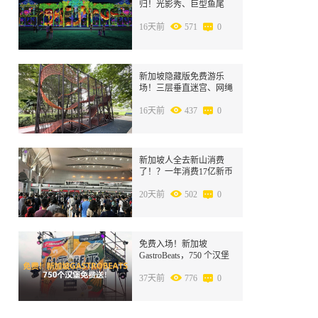
归！光影秀、巨型鱼尾
狮、街头表演全来了
16天前
571
0
8
新加坡隐藏版免费游乐
场！三层垂直迷宫、网绳
隧道和攀爬高塔一次玩齐
16天前
437
0
9
新加坡人全去新山消费
了！？一年消费17亿新币
20天前
502
0
10
免费入场！新加坡
GastroBeats，750 个汉堡
免费送
37天前
776
0