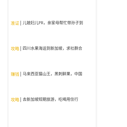
儿媳妇儿PR，亲家母帮忙带孙子到
准证
9周岁了，现在为什么不给亲家母
批签证了？。
四川水果海运到新加坡，求社群合
攻略
作
马来西亚猫山王，黑刺鲜果，中国
赚钱
国内现货现发
去新加坡短期旅游，吃喝用住行
攻略
（人民币支付宝/微信）使用什么
app