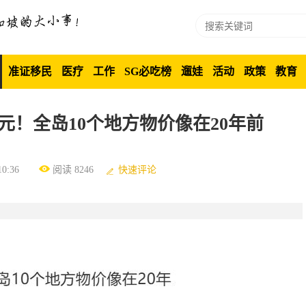
准证移民
医疗
工作
SG必吃榜
遛娃
活动
政策
教育
元！全岛10个地方物价像在20年前
0:36
阅读 8246
快速评论