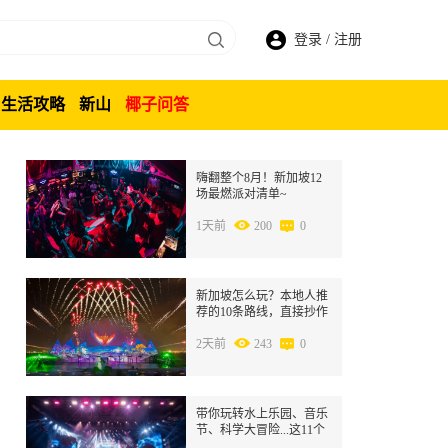
登录
/
注册
生活攻略
新山
椰子问答
1
嗨翻整个8月！新加坡12
场最燃派对清单~
1天前
200
0
2
新加坡怎么玩？本地人推
荐的10条路线，直接抄作
业
2天前
243
0
3
带你玩转水上乐园、音乐
节、科学大冒险...这11个
新加坡必打卡活动