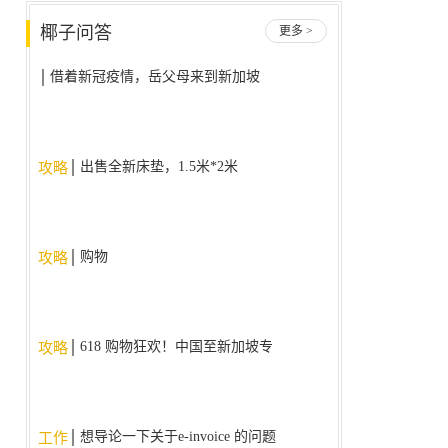
椰子问答
更多 >
借着新冠疫情，岳父母来到新加坡
后不回国了，我该怎么办？
出售全新床垫，1.5米*2米
攻略
购物
攻略
618 购物狂欢！中国至新加坡专
攻略
线，降价大促销！！！
想导论一下关于e-invoice 的问题
工作