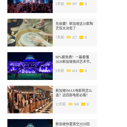
5天前
397
0
4
先收藏！新加坡这10家陶
艺馆太治愈了
7天前
327
0
5
90%都免费！一篇看懂
2026新加坡夜间艺术节，
17个项目全收录
9天前
414
0
6
新加坡IMAX电影院怎么
选？这四部电影必看！
12天前
560
0
7
新加坡仲夏夜空2026回