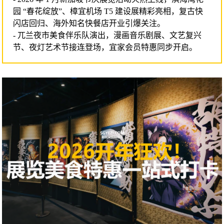
园 “春花绽放”、樟宜机场 T5 建设展精彩亮相，复古快
闪店回归、海外知名快餐店开业引爆关注。
- 兀兰夜市美食伴乐队演出，漫画音乐剧展、文艺复兴
节、夜灯艺术节接连登场，宜家会员特惠同步开启。