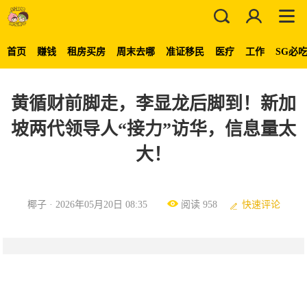
首页
赚钱
租房买房
周末去哪
准证移民
医疗
工作
SG必
黄循财前脚走，李显龙后脚到！新加
坡两代领导人“接力”访华，信息量太
大！
椰子 · 2026年05月20日 08:35
阅读 958
快速评论