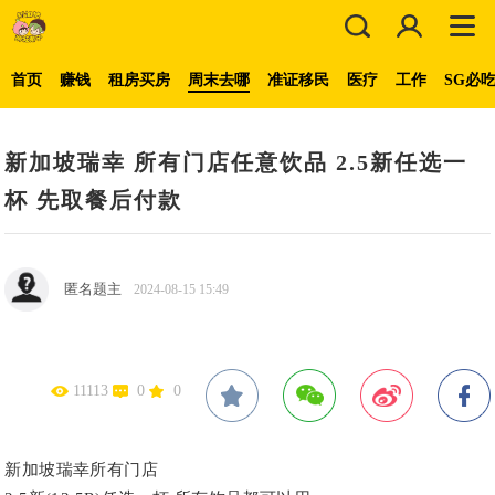
首页
赚钱
租房买房
周末去哪
准证移民
医疗
工作
SG必
新加坡瑞幸 所有门店任意饮品 2.5新任选一
杯 先取餐后付款
匿名题主
2024-08-15 15:49
11113
0
0
新加坡瑞幸所有门店